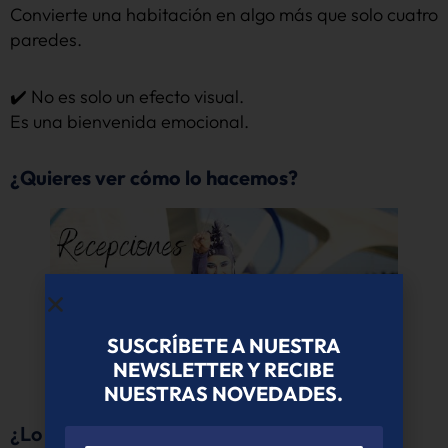
Convierte una habitación en algo más que solo cuatro
paredes.
✔️ No es solo un efecto visual.
Es una bienvenida emocional.
¿Quieres ver cómo lo hacemos?
SUSCRÍBETE A NUESTRA
NEWSLETTER Y RECIBE
NUESTRAS NOVEDADES.
¿Lo aplicamos en tu próximo evento?