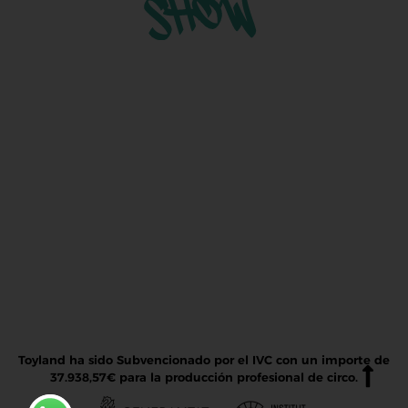
©2026 Dinamic |
Aviso Legal
|
Política de Cookies
|
Configuración Cookies
DISEÑO DE PÁGINAS WEB
Toyland ha sido Subvencionado por el IVC con un importe de
37.938,57€ para la producción profesional de circo.